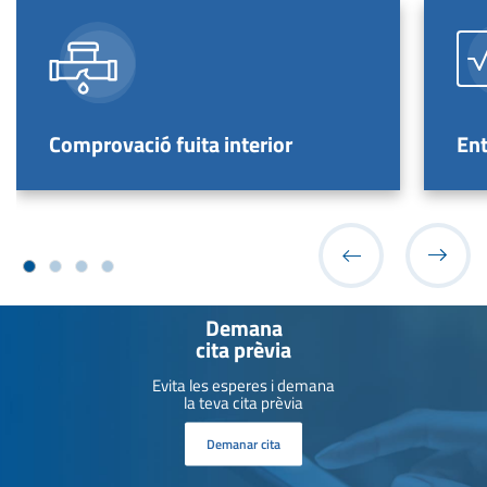
Comprovació fuita interior
Ent
Demana
cita prèvia
Evita les esperes i demana
la teva cita prèvia
Demanar cita