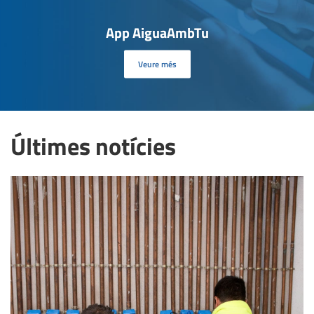
App AiguaAmbTu
Veure més
Últimes notícies