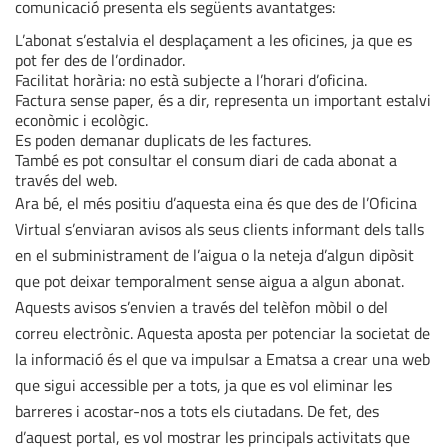
comunicació presenta els següents avantatges:
L’abonat s’estalvia el desplaçament a les oficines, ja que es
pot fer des de l’ordinador.
Facilitat horària: no està subjecte a l’horari d’oficina.
Factura sense paper, és a dir, representa un important estalvi
econòmic i ecològic.
Es poden demanar duplicats de les factures.
També es pot consultar el consum diari de cada abonat a
través del web.
Ara bé, el més positiu d’aquesta eina és que des de l’Oficina
Virtual s’enviaran avisos als seus clients informant dels talls
en el subministrament de l’aigua o la neteja d’algun dipòsit
que pot deixar temporalment sense aigua a algun abonat.
Aquests avisos s’envien a través del telèfon mòbil o del
correu electrònic. Aquesta aposta per potenciar la societat de
la informació és el que va impulsar a Ematsa a crear una web
que sigui accessible per a tots, ja que es vol eliminar les
barreres i acostar-nos a tots els ciutadans. De fet, des
d’aquest portal, es vol mostrar les principals activitats que