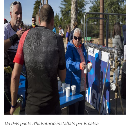
Un dels punts d’hidratació instal·lats per Ematsa