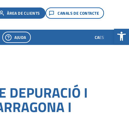
ÀREA DE CLIENTS
CANALS DE CONTACTE
Obre la b
AJUDA
CA
ES
E DEPURACIÓ I
ARRAGONA I