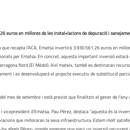
26 euros en millores de les instal•lacions de depuració i sanejame
a que recapta l’ACA, Ematsa invertirà 3.930.561,26 euros en millor
ionats per Ematsa. En concret, aquesta important inversió estarà d
rragona Nord (El Mèdol). Així mateix, també es destinaran recursos
ament i es desenvoluparà el projecte executiu de substitució parcial
g del mes de setembre i està previst que finalitzin el gener de l’any 
a i vicepresident d’Ematsa, Pau Pérez, destaca “aquesta és la inver
•lacions que milloraran la seva infraestructura. Estem molt satisfe
 –ha afegit Pérez– només esperem que sigui un inversió recurrent 