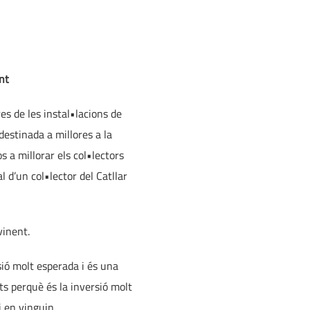
nt
es de les instal•lacions de
estinada a millores a la
 a millorar els col•lectors
 d’un col•lector del Catllar
vinent.
sió molt esperada i és una
ts perquè és la inversió molt
i en vinguin