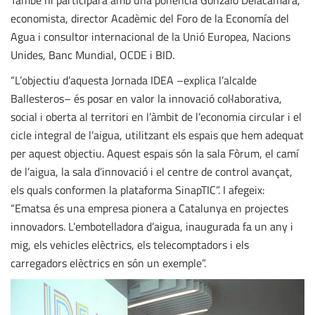
També hi participarà amb una ponència Gonzalo Delacámara,
economista, director Acadèmic del Foro de la Economía del
Agua i consultor internacional de la Unió Europea, Nacions
Unides, Banc Mundial, OCDE i BID.
“L’objectiu d’aquesta Jornada IDEA –explica l’alcalde
Ballesteros– és posar en valor la innovació col·laborativa,
social i oberta al territori en l’àmbit de l’economia circular i el
cicle integral de l’aigua, utilitzant els espais que hem adequat
per aquest objectiu. Aquest espais són la sala Fòrum, el camí
de l’aigua, la sala d’innovació i el centre de control avançat,
els quals conformen la plataforma SinapTIC”. I afegeix:
“Ematsa és una empresa pionera a Catalunya en projectes
innovadors. L’embotelladora d’aigua, inaugurada fa un any i
mig, els vehicles elèctrics, els telecomptadors i els
carregadors elèctrics en són un exemple”.