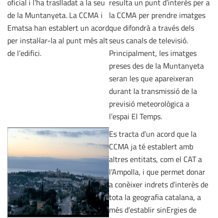
oficial i l’ha traslladat a la seu
resulta un punt d’interès per a
de la Muntanyeta. La CCMA i
la CCMA per prendre imatges
Ematsa han establert un acord
que difondrà a través dels
per instal·lar-la al punt més alt
seus canals de televisió.
de l’edifici.
Principalment, les imatges
preses des de la Muntanyeta
seran les que apareixeran
durant la transmissió de la
previsió meteorològica a
l’espai El Temps.
Es tracta d’un acord que la
CCMA ja té establert amb
altres entitats, com el CAT a
l’Ampolla, i que permet donar
a conèixer indrets d’interès de
tota la geografia catalana, a
més d’establir sinErgies de